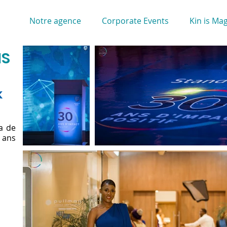
Notre agence
Corporate Events
Kin is Mag
NS
a de
 ans